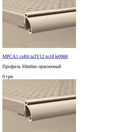
MPCA1 coR6 taTF12 rp18 le0988
Профиль Slimline оранжевый
0 грн