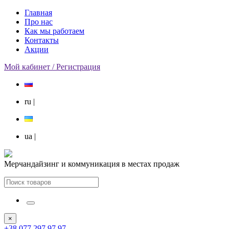
Главная
Про нас
Как мы работаем
Контакты
Акции
Мой кабинет / Регистрация
ru
|
ua
|
Мерчандайзинг и коммуникация в местах продаж
×
+38 077 297 97 97