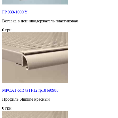
FP 039-1000 Y
Вставка в ценникодержатель пластиковая
0 грн
MPCA1 coR taTF12 rp18 le0988
Профиль Slimline красный
0 грн