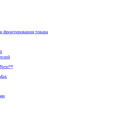
 и фронтирования товара
й
телей
 Next™
 Max
ями