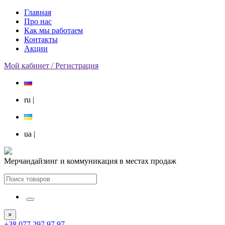
Главная
Про нас
Как мы работаем
Контакты
Акции
Мой кабинет / Регистрация
ru
|
ua
|
Мерчандайзинг и коммуникация в местах продаж
×
+38 077 297 97 97