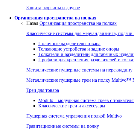
Защита, корзины и другое
Организация пространства на полках
Назад
Организация пространства на полках
Классические системы для мерчандайзинга, подачи
Полочные разделители товара
Толкающие устройства и задние опоры
Толкатели и разделители для табачных издели
Профили для крепления разделителей и толка
Металлические пушерные системы на перекладину
Металлические пушерные треи на полку Multivo™
Треи для товара
Modulo – модульная система треев с толкател
Классические треи и аксессуары
Пушерная система управления полкой Multivo
Гравитационные системы на полку