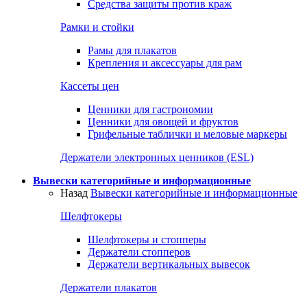
Средства защиты против краж
Рамки и стойки
Рамы для плакатов
Крепления и аксессуары для рам
Кассеты цен
Ценники для гастрономии
Ценники для овощей и фруктов
Грифельные таблички и меловые маркеры
Держатели электронных ценников (ESL)
Вывески категорийные и информационные
Назад
Вывески категорийные и информационные
Шелфтокеры
Шелфтокеры и стопперы
Держатели стопперов
Держатели вертикальных вывесок
Держатели плакатов