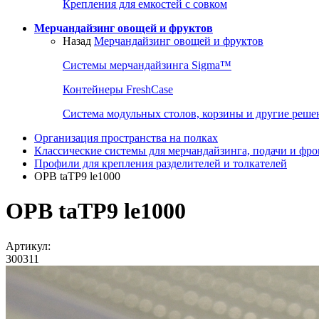
Крепления для емкостей с совком
Мерчандайзинг овощей и фруктов
Назад
Мерчандайзинг овощей и фруктов
Системы мерчандайзинга Sigma™
Контейнеры FreshCase
Система модульных столов, корзины и другие реше
Организация пространства на полках
Классические системы для мерчандайзинга, подачи и фро
Профили для крепления разделителей и толкателей
OPB taTP9 le1000
OPB taTP9 le1000
Артикул:
300311