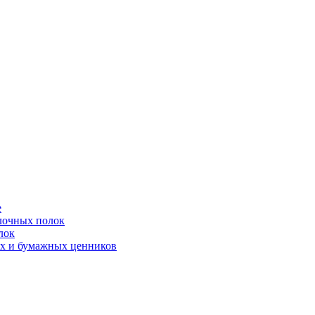
е
лочных полок
лок
ых и бумажных ценников