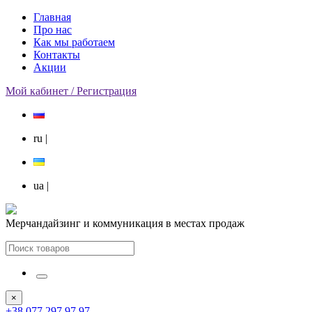
Главная
Про нас
Как мы работаем
Контакты
Акции
Мой кабинет / Регистрация
ru
|
ua
|
Мерчандайзинг и коммуникация в местах продаж
×
+38 077 297 97 97