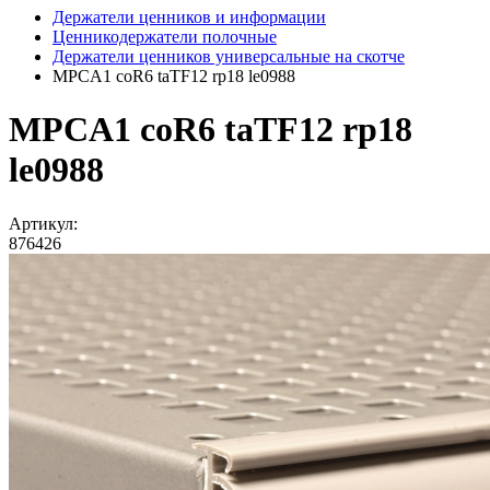
Держатели ценников и информации
Ценникодержатели полочные
Держатели ценников универсальные на скотче
MPCA1 coR6 taTF12 rp18 le0988
MPCA1 coR6 taTF12 rp18
le0988
Артикул:
876426