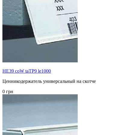
HE39 coW taTP9 le1000
Ценникодержатель универсальный на скотче
0 грн