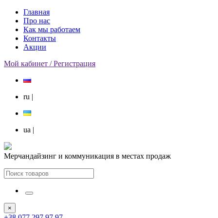
Главная
Про нас
Как мы работаем
Контакты
Акции
Мой кабинет / Регистрация
ru
|
ua
|
Мерчандайзинг и коммуникация в местах продаж
×
+38 077 297 97 97