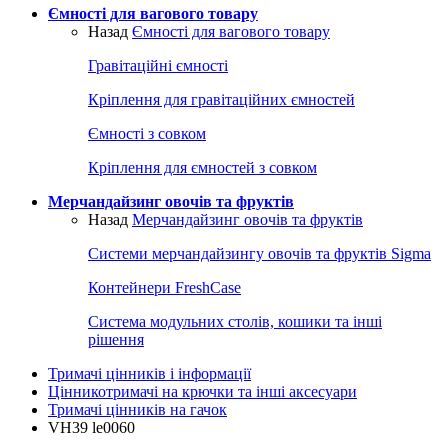
Ємності для вагового товару
Назад
Ємності для вагового товару
Гравітаційні ємності
Кріплення для гравітаційних ємностей
Ємності з совком
Кріплення для ємностей з совком
Мерчандайзинг овочів та фруктів
Назад
Мерчандайзинг овочів та фруктів
Системи мерчандайзингу овочів та фруктів Sigma
Контейнери FreshCase
Система модульних столів, кошики та інші
рішення
Тримачі цінників і інформації
Цінникотримачі на крючки та інші аксесуари
Тримачі цінників на гачок
VH39 le0060