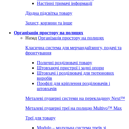
Настінні тримачі інформації
Діодна підсвітка товару
Захист, корзини та інше
Організація простору на полицях
Назад
Організація простору на полицях
Класична система для мерчандайзингу, подачі та
фронтування
Поличні розділювачі товару
Штовхаючі пристрої і задні опори
Штовхачі і розділювачі для тютюнових
виробів
Профілі для кріплення розділювачів і
штовхачів
Металеві пушерні системи на перекладину Next™
Металеві пушерні треї на полицю Multivo™ Max
Треї для товару
Modulo – модульна система треїв зі