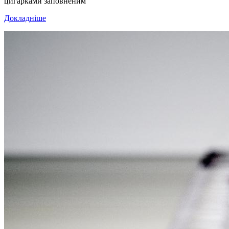
цигарками заповненим
Докладніше