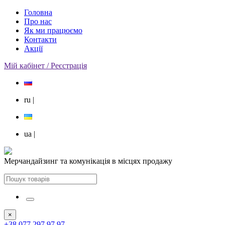
Головна
Про нас
Як ми працюємо
Контакти
Акції
Мій кабінет / Реєстрація
ru
|
ua
|
Мерчандайзинг та комунікація в місцях продажу
×
+38 077 297 97 97