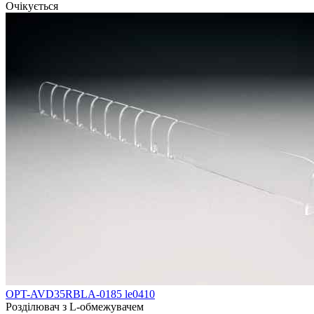
Очікується
OPT-AVD35RBLA-0185 le0410
Розділювач з L-обмежувачем