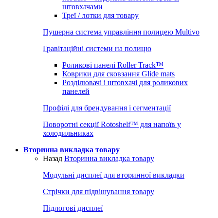
штовхачами
Треї / лотки для товару
Пушерна система управління полицею Multivo
Гравітаційні системи на полицю
Роликові панелі Roller Track™
Коврики для сковзання Glide mats
Розділювачі і штовхачі для роликових
панелей
Профілі для брендування і сегментації
Поворотні секції Rotoshelf™ для напоїв у
холодильниках
Вторинна викладка товару
Назад
Вторинна викладка товару
Модульні дисплеї для вторинної викладки
Стрічки для підвішування товару
Підлогові дисплеї