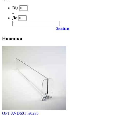
Від
-
До
Знайти
Новинки
OPT-AVD60T le0285