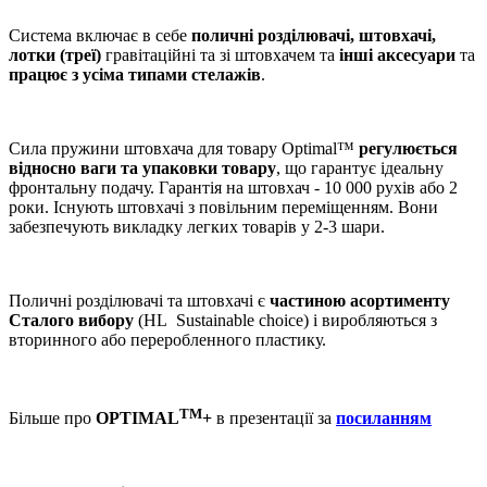
Система включає в себе
поличні розділювачі, штовхачі,
лотки (треї)
гравітаційні та зі штовхачем та
інші аксесуари
та
працює з усіма типами стелажів
.
Сила пружини штовхача для товару Optimal™
регулюється
відносно ваги та упаковки товару
, що гарантує ідеальну
фронтальну подачу. Гарантія на штовхач - 10 000 рухів або 2
роки. Існують штовхачі з повільним переміщенням. Вони
забезпечують викладку легких товарів у 2-3 шари.
Поличні розділювачі та штовхачі є
частиною асортименту
Сталого вибору
(
HL Sustainable choice)
і виробляються з
вторинного або переробленного пластику.
ТМ
Більше
про
OPTIMAL
+
в презентації
за
посиланням