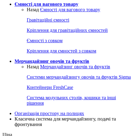
Ємності для вагового товару
Назад
Ємності для вагового товару
Гравітаційні ємності
Кріплення для гравітаційних ємностей
Ємності з совком
Кріплення для ємностей з совком
Мерчандайзинг овочів та фруктів
Назад
Мерчандайзинг овочів та фруктів
Системи мерчандайзингу овочів та фруктів Sigma
Контейнери FreshCase
Система модульних столів, кошики та інші
рішення
Організація простору на полицях
Класична система для мерчандайзингу, подачі та
фронтування
Ціна