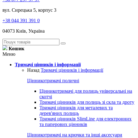
вул. Сирецька 5, корпус 3
+38 044 391 391 0
04073 Київ, Україна
Кошик
Меню
Тримачі цінників і інформації
Назад
Тримачі цінників і інформації
Цінникотримачі поличні
Цінникотримачі для полиць універсальні на
скотчі
Тримачі цінників для полиць зі скла та дроту
Тримачі цінників для металевих та
дерев'яних полиць
Тримачі цінників SlimLine для електронних
та паперових цінників
Цінникотримачі на крючки та інші аксесуари