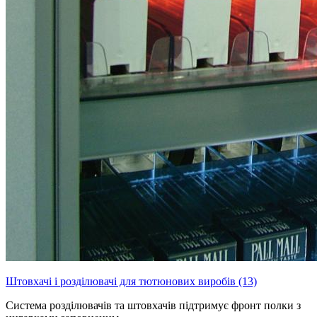
Штовхачі і розділювачі для тютюнових виробів (13)
Система розділювачів та штовхачів підтримує фронт полки з