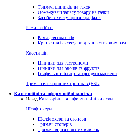
Тримачі цінників на гачок
Обмежувачі запасу товару на гачки
Засоби захисту проти крадіжок
Рами і стійки
Рами для плакатів
Кріплення і аксесуари для пластикових рам
Касети цін
Цінники для гастрономії
Цінники для овочів та фруктів
Грифельні таблиці та крейдяні маркери
Тримачі електронних цінників (ESL)
Категорійні та інформаційні вивіски
Назад
Категорійні та інформаційні вивіски
Шелфтокери
Шелфтокери та стопери
Тримачі стоперів
Тримачі вертикальних вивісок