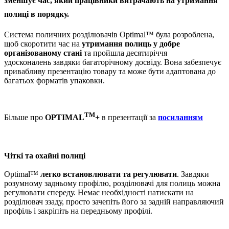
зменшує час, який працівники витрачають на утримання
полиці в порядку.
Система поличних розділювачів Optimal™ була розроблена,
щоб скоротити час на
утримання полиць у добре
організованому стані
та пройшла десятиріччя
удосконалень завдяки багаторічному досвіду. Вона забезпечує
привабливу презентацію товару та може бути адаптована до
багатьох форматів упаковки.
ТМ
Більше
про
OPTIMAL
+
в презентації
за
посиланням
Чіткі та охайні полиці
Optimal™
легко встановлювати та регулювати
. Завдяки
розумному задньому профілю, розділювачі для полиць можна
регулювати спереду. Немає необхідності натискати на
розділювач ззаду, просто зачепіть його за задній направляючий
профіль і закріпіть на передньому профілі.