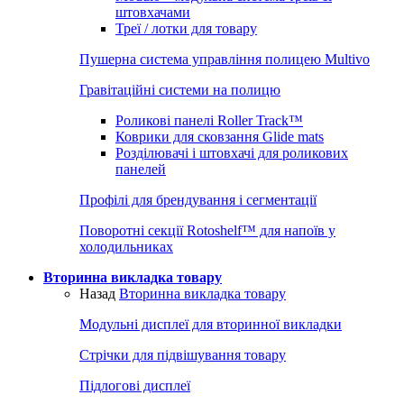
штовхачами
Треї / лотки для товару
Пушерна система управління полицею Multivo
Гравітаційні системи на полицю
Роликові панелі Roller Track™
Коврики для сковзання Glide mats
Розділювачі і штовхачі для роликових
панелей
Профілі для брендування і сегментації
Поворотні секції Rotoshelf™ для напоїв у
холодильниках
Вторинна викладка товару
Назад
Вторинна викладка товару
Модульні дисплеї для вторинної викладки
Стрічки для підвішування товару
Підлогові дисплеї