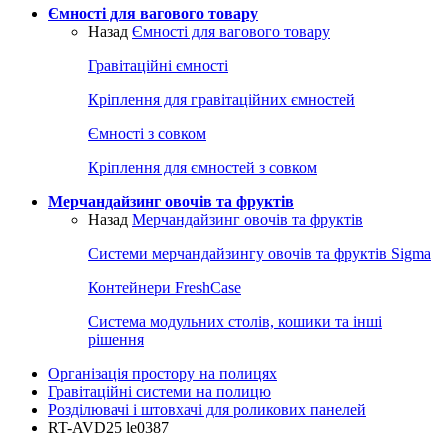
Ємності для вагового товару
Назад
Ємності для вагового товару
Гравітаційні ємності
Кріплення для гравітаційних ємностей
Ємності з совком
Кріплення для ємностей з совком
Мерчандайзинг овочів та фруктів
Назад
Мерчандайзинг овочів та фруктів
Системи мерчандайзингу овочів та фруктів Sigma
Контейнери FreshCase
Система модульних столів, кошики та інші
рішення
Організація простору на полицях
Гравітаційні системи на полицю
Розділювачі і штовхачі для роликових панелей
RT-AVD25 le0387