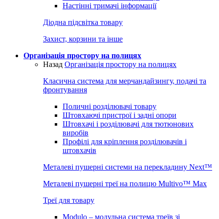
Настінні тримачі інформації
Діодна підсвітка товару
Захист, корзини та інше
Організація простору на полицях
Назад
Організація простору на полицях
Класична система для мерчандайзингу, подачі та
фронтування
Поличні розділювачі товару
Штовхаючі пристрої і задні опори
Штовхачі і розділювачі для тютюнових
виробів
Профілі для кріплення розділювачів і
штовхачів
Металеві пушерні системи на перекладину Next™
Металеві пушерні треї на полицю Multivo™ Max
Треї для товару
Modulo – модульна система треїв зі