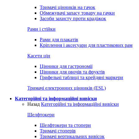
Тримачі цінників на гачок
Обмежувачі запасу товару на гачки
Засоби захисту проти крадіжок
Рами і стійки
Рами для плакатів
Кріплення і аксесуари для пластикових рам
Касети цін
Цінники для гастрономії
Цінники для овочів та фруктів
Грифельні таблиці та крейдяні маркери
Тримачі електронних цінників (ESL)
Категорійні та інформаційні вивіски
Назад
Категорійні та інформаційні вивіски
Шелфтокери
Шелфтокери та стопери
Тримачі стоперів
Тримачі вертикальних вивісок