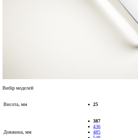
Вибір моделей
Висота, мм
25
387
436
Довжина, мм
485
548