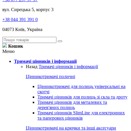
вул. Сирецька 5, корпус 3
+38 044 391 391 0
04073 Київ, Україна
Кошик
Меню
Тримачі цінників і інформації
Назад
Тримачі цінників і інформації
Цінникотримачі поличні
Цінникотримачі для полиць універсальні на
скотчі
Тримачі цінників для полиць зі скла та дроту
Тримачі цінників для металевих та
дерев'яних полиць
Тримачі цінників SlimLine для електронних
та паперових цінників
Цінникотримачі на крючки та інші аксесуари