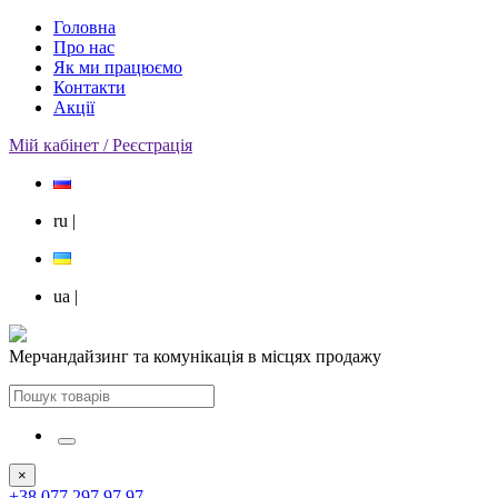
Головна
Про нас
Як ми працюємо
Контакти
Акції
Мій кабінет / Реєстрація
ru
|
ua
|
Мерчандайзинг та комунікація в місцях продажу
×
+38 077 297 97 97