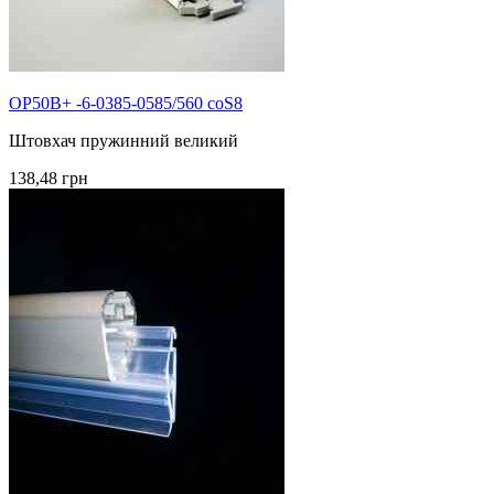
OP50B+ -6-0385-0585/560 coS8
Штовхач пружинний великий
138,48 грн