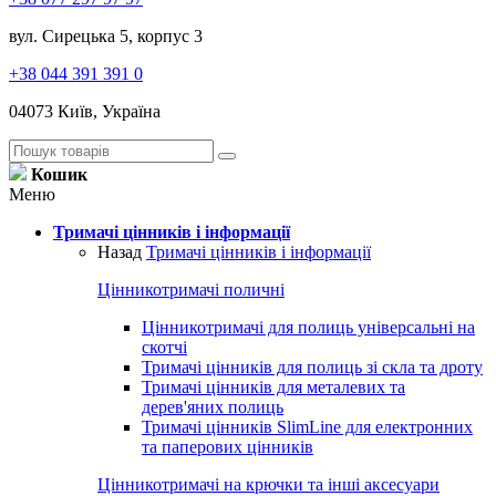
вул. Сирецька 5, корпус 3
+38 044 391 391 0
04073 Київ, Україна
Кошик
Меню
Тримачі цінників і інформації
Назад
Тримачі цінників і інформації
Цінникотримачі поличні
Цінникотримачі для полиць універсальні на
скотчі
Тримачі цінників для полиць зі скла та дроту
Тримачі цінників для металевих та
дерев'яних полиць
Тримачі цінників SlimLine для електронних
та паперових цінників
Цінникотримачі на крючки та інші аксесуари