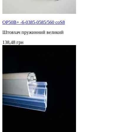
OP50B+ -6-0385-0585/560 coS8
Штовхач пружинний великий
138,48 грн