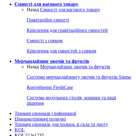
Ємності для вагового товару
Назад
Ємності для вагового товару
Гравітаційні ємності
Кріплення для гравітаційних ємностей
Ємності з совком
Кріплення для ємностей з совком
Мерчандайзинг овочів та фруктів
Назад
Мерчандайзинг овочів та фруктів
Системи мерчандайзингу овочів та фруктів Sigma
Контейнери FreshCase
Система модульних столів, кошики та інші
рішення
Тримачі цінників і інформації
Цінникотримачі поличні
Тримачі цінників для полиць зі скла та дроту
KOL
KOL52 le1235