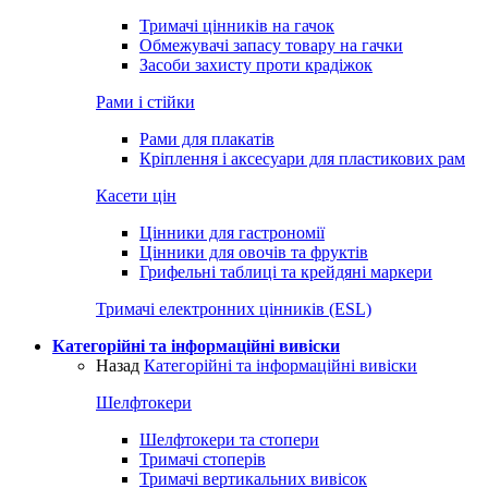
Тримачі цінників на гачок
Обмежувачі запасу товару на гачки
Засоби захисту проти крадіжок
Рами і стійки
Рами для плакатів
Кріплення і аксесуари для пластикових рам
Касети цін
Цінники для гастрономії
Цінники для овочів та фруктів
Грифельні таблиці та крейдяні маркери
Тримачі електронних цінників (ESL)
Категорійні та інформаційні вивіски
Назад
Категорійні та інформаційні вивіски
Шелфтокери
Шелфтокери та стопери
Тримачі стоперів
Тримачі вертикальних вивісок