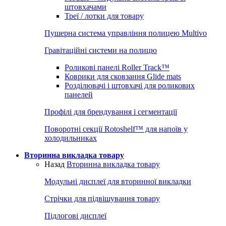
штовхачами
Треї / лотки для товару
Пушерна система управління полицею Multivo
Гравітаційні системи на полицю
Роликові панелі Roller Track™
Коврики для сковзання Glide mats
Розділювачі і штовхачі для роликових
панелей
Профілі для брендування і сегментації
Поворотні секції Rotoshelf™ для напоїв у
холодильниках
Вторинна викладка товару
Назад
Вторинна викладка товару
Модульні дисплеї для вторинної викладки
Стрічки для підвішування товару
Підлогові дисплеї