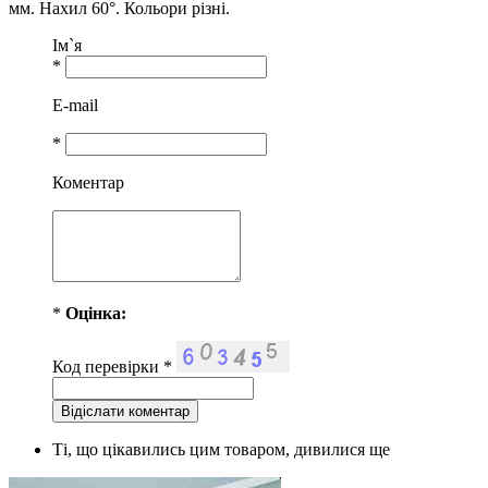
мм. Нахил 60°. Кольори різні.
Ім`я
*
E-mail
*
Коментар
*
Оцiнка:
Код перевірки
*
Ті, що цікавились цим товаром, дивилися ще