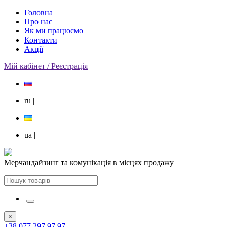
Головна
Про нас
Як ми працюємо
Контакти
Акції
Мій кабінет / Реєстрація
ru
|
ua
|
Мерчандайзинг та комунікація в місцях продажу
×
+38 077 297 97 97