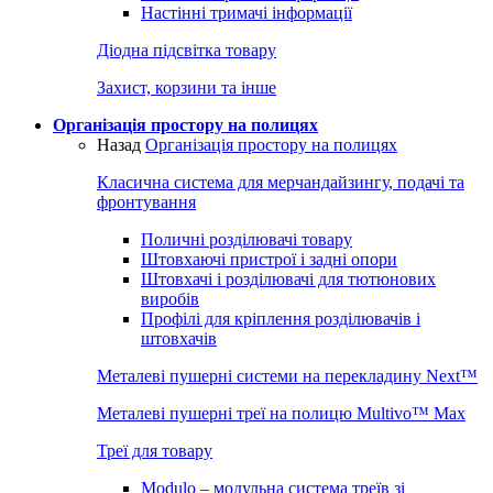
Настінні тримачі інформації
Діодна підсвітка товару
Захист, корзини та інше
Організація простору на полицях
Назад
Організація простору на полицях
Класична система для мерчандайзингу, подачі та
фронтування
Поличні розділювачі товару
Штовхаючі пристрої і задні опори
Штовхачі і розділювачі для тютюнових
виробів
Профілі для кріплення розділювачів і
штовхачів
Металеві пушерні системи на перекладину Next™
Металеві пушерні треї на полицю Multivo™ Max
Треї для товару
Modulo – модульна система треїв зі