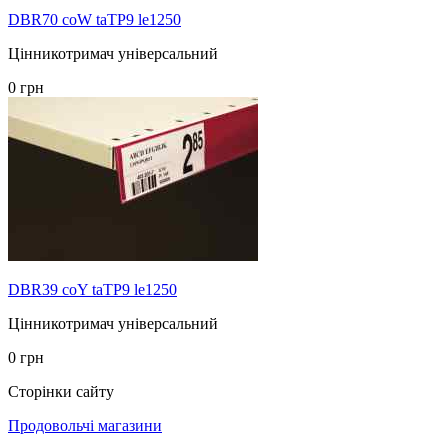
DBR70 coW taTP9 le1250
Цінникотримач універсальний
0 грн
DBR39 coY taTP9 le1250
Цінникотримач універсальний
0 грн
Сторінки сайту
Продовольчі магазини