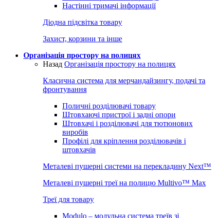
Настінні тримачі інформації
Діодна підсвітка товару
Захист, корзини та інше
Організація простору на полицях
Назад
Організація простору на полицях
Класична система для мерчандайзингу, подачі та
фронтування
Поличні розділювачі товару
Штовхаючі пристрої і задні опори
Штовхачі і розділювачі для тютюнових
виробів
Профілі для кріплення розділювачів і
штовхачів
Металеві пушерні системи на перекладину Next™
Металеві пушерні треї на полицю Multivo™ Max
Треї для товару
Modulo – модульна система треїв зі