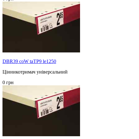
DBR39 coW taTP9 le1250
Цінникотримач універсальний
0 грн