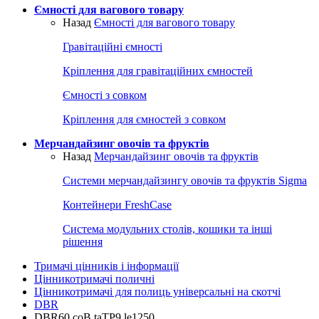
Ємності для вагового товару
Назад
Ємності для вагового товару
Гравітаційні ємності
Кріплення для гравітаційних ємностей
Ємності з совком
Кріплення для ємностей з совком
Мерчандайзинг овочів та фруктів
Назад
Мерчандайзинг овочів та фруктів
Системи мерчандайзингу овочів та фруктів Sigma
Контейнери FreshCase
Система модульних столів, кошики та інші
рішення
Тримачі цінників і інформації
Цінникотримачі поличні
Цінникотримачі для полиць універсальні на скотчі
DBR
DBR60 coB taTP9 le1250