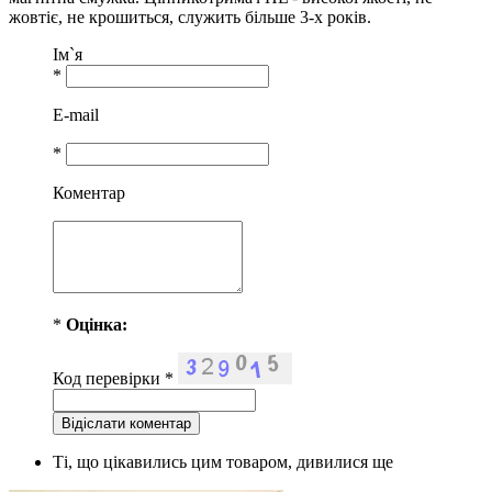
жовтіє, не крошиться, служить більше 3-х років.
Ім`я
*
E-mail
*
Коментар
*
Оцiнка:
Код перевірки
*
Ті, що цікавились цим товаром, дивилися ще