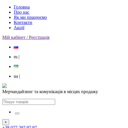
Головна
Про нас
Як ми працюємо
Контакти
Акції
Мій кабінет / Реєстрація
ru
|
ua
|
Мерчандайзинг та комунікація в місцях продажу
×
+38 077 297 97 97