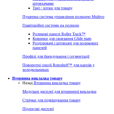
штовхачами
Треї / лотки для товару
Пушерна система управління полицею Multivo
Гравітаційні системи на полицю
Роликові панелі Roller Track™
Коврики для сковзання Glide mats
Розділювачі і штовхачі для роликових
панелей
Профілі для брендування і сегментації
Поворотні секції Rotoshelf™ для напоїв у
холодильниках
Вторинна викладка товару
Назад
Вторинна викладка товару
Модульні дисплеї для вторинної викладки
Стрічки для підвішування товару
Підлогові дисплеї