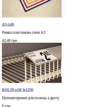
A5 coB
Рамка пластикова синя А5
42,48 грн
KOL39 coW le1250
Цінникотримач для полиць з дроту
0 грн