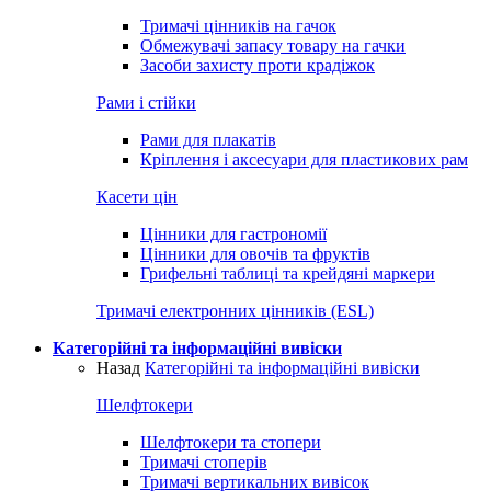
Тримачі цінників на гачок
Обмежувачі запасу товару на гачки
Засоби захисту проти крадіжок
Рами і стійки
Рами для плакатів
Кріплення і аксесуари для пластикових рам
Касети цін
Цінники для гастрономії
Цінники для овочів та фруктів
Грифельні таблиці та крейдяні маркери
Тримачі електронних цінників (ESL)
Категорійні та інформаційні вивіски
Назад
Категорійні та інформаційні вивіски
Шелфтокери
Шелфтокери та стопери
Тримачі стоперів
Тримачі вертикальних вивісок