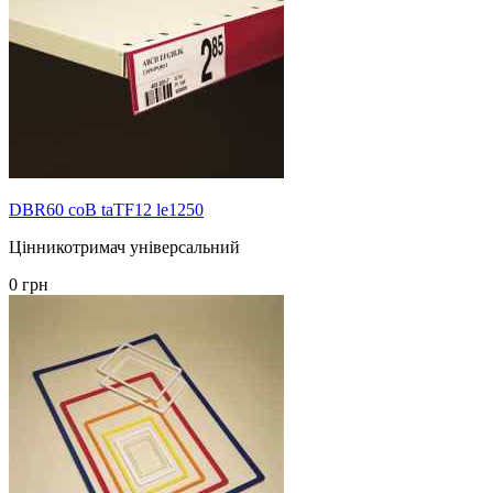
DBR60 coB taTF12 le1250
Цінникотримач універсальний
0 грн