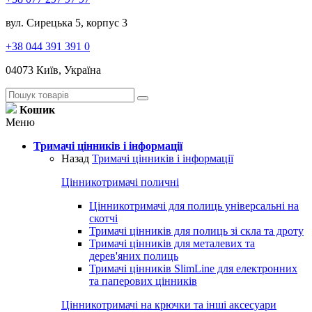
вул. Сирецька 5, корпус 3
+38 044 391 391 0
04073 Київ, Україна
Кошик
Меню
Тримачі цінників і інформації
Назад
Тримачі цінників і інформації
Цінникотримачі поличні
Цінникотримачі для полиць універсальні на
скотчі
Тримачі цінників для полиць зі скла та дроту
Тримачі цінників для металевих та
дерев'яних полиць
Тримачі цінників SlimLine для електронних
та паперових цінників
Цінникотримачі на крючки та інші аксесуари