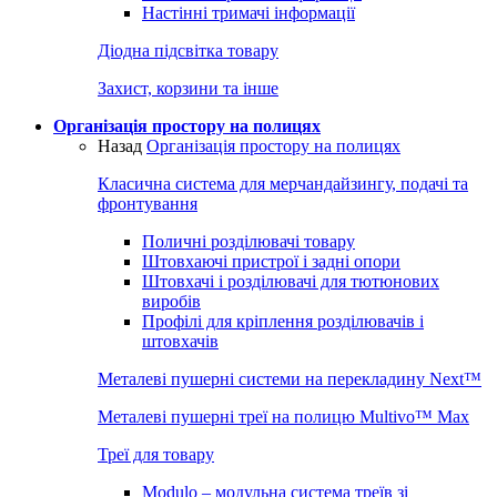
Настінні тримачі інформації
Діодна підсвітка товару
Захист, корзини та інше
Організація простору на полицях
Назад
Організація простору на полицях
Класична система для мерчандайзингу, подачі та
фронтування
Поличні розділювачі товару
Штовхаючі пристрої і задні опори
Штовхачі і розділювачі для тютюнових
виробів
Профілі для кріплення розділювачів і
штовхачів
Металеві пушерні системи на перекладину Next™
Металеві пушерні треї на полицю Multivo™ Max
Треї для товару
Modulo – модульна система треїв зі