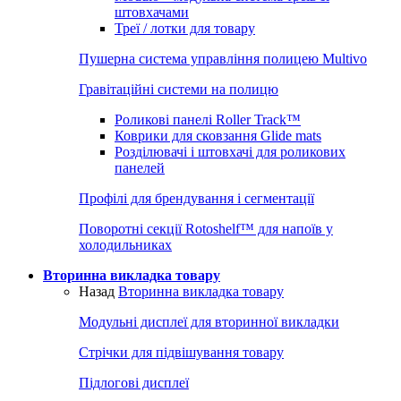
штовхачами
Треї / лотки для товару
Пушерна система управління полицею Multivo
Гравітаційні системи на полицю
Роликові панелі Roller Track™
Коврики для сковзання Glide mats
Розділювачі і штовхачі для роликових
панелей
Профілі для брендування і сегментації
Поворотні секції Rotoshelf™ для напоїв у
холодильниках
Вторинна викладка товару
Назад
Вторинна викладка товару
Модульні дисплеї для вторинної викладки
Стрічки для підвішування товару
Підлогові дисплеї