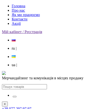
Головна
Про нас
Як ми працюємо
Контакти
Акції
Мій кабінет / Реєстрація
ru
|
ua
|
Мерчандайзинг та комунікація в місцях продажу
×
+38 077 297 97 97