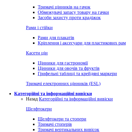
Тримачі цінників на гачок
Обмежувачі запасу товару на гачки
Засоби захисту проти крадіжок
Рами і стійки
Рами для плакатів
Кріплення і аксесуари для пластикових рам
Касети цін
Цінники для гастрономії
Цінники для овочів та фруктів
Грифельні таблиці та крейдяні маркери
Тримачі електронних цінників (ESL)
Категорійні та інформаційні вивіски
Назад
Категорійні та інформаційні вивіски
Шелфтокери
Шелфтокери та стопери
Тримачі стоперів
Тримачі вертикальних вивісок