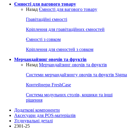
Ємності для вагового товару
Назад
Ємності для вагового товару
Гравітаційні ємності
Кріплення для гравітаційних ємностей
Ємності з совком
Кріплення для ємностей з совком
Мерчандайзинг овочів та фруктів
Назад
Мерчандайзинг овочів та фруктів
Системи мерчандайзингу овочів та фруктів Sigma
Контейнери FreshCase
Система модульних столів, кошики та інші
рішення
Додаткові компоненти
Аксесуари для POS-матеріалів
З'єднувальні деталі
2301-25