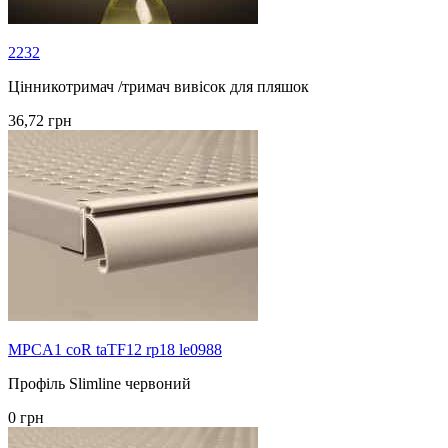
2232
Цінникотримач /тримач вивісок для пляшок
36,72 грн
MPCA1 coR taTF12 rp18 le0988
Профіль Slimline червоний
0 грн