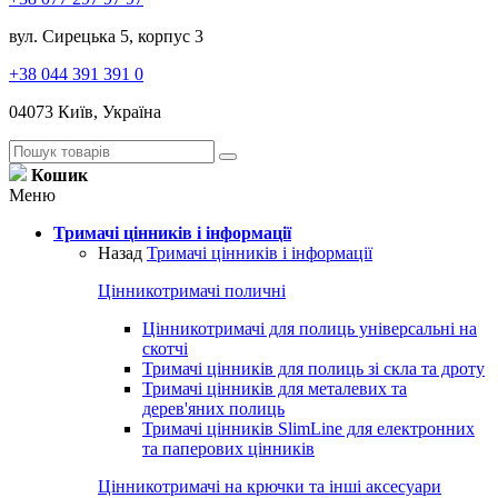
вул. Сирецька 5, корпус 3
+38 044 391 391 0
04073 Київ, Україна
Кошик
Меню
Тримачі цінників і інформації
Назад
Тримачі цінників і інформації
Цінникотримачі поличні
Цінникотримачі для полиць універсальні на
скотчі
Тримачі цінників для полиць зі скла та дроту
Тримачі цінників для металевих та
дерев'яних полиць
Тримачі цінників SlimLine для електронних
та паперових цінників
Цінникотримачі на крючки та інші аксесуари