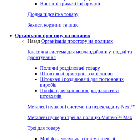
Настінні тримачі інформації
Діодна підсвітка товару
Захист, корзини та інше
Організація простору на полицях
Назад
Організація простору на полицях
Класична система для мерчандайзингу, подачі та
фронтування
Поличні розділювачі товару
Штовхаючі пристрої і задні опори
Штовхачі і розділювачі для тютюнових
виробів
Профілі для кріплення розділювачів і
штовхачів
Металеві пушерні системи на перекладину Next™
Металеві пушерні треї на полицю Multivo™ Max
Треї для товару
Modulo – модульна система треїв зі