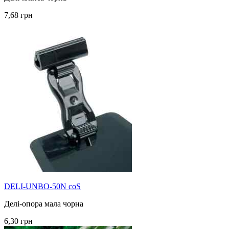
7,68 грн
DELI-UNBO-50N coS
Делі-опора мала чорна
6,30 грн