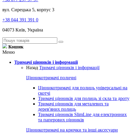
вул. Сирецька 5, корпус 3
+38 044 391 391 0
04073 Київ, Україна
Кошик
Меню
Тримачі цінників і інформації
Назад
Тримачі цінників і інформації
Цінникотримачі поличні
Цінникотримачі для полиць універсальні на
скотчі
Тримачі цінників для полиць зі скла та дроту
Тримачі цінників для металевих та
дерев'яних полиць
Тримачі цінників SlimLine для електронних
та паперових цінників
Цінникотримачі на крючки та інші аксесуари