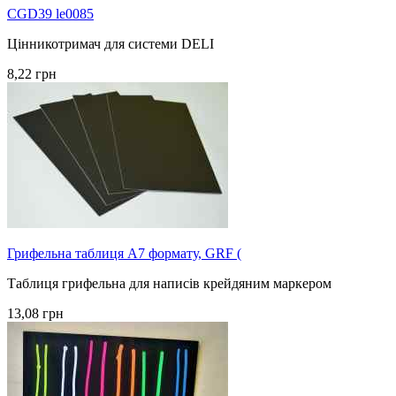
CGD39 le0085
Цінникотримач для системи DELI
8,22 грн
Грифельна таблиця А7 формату, GRF (
Таблиця грифельна для написів крейдяним маркером
13,08 грн