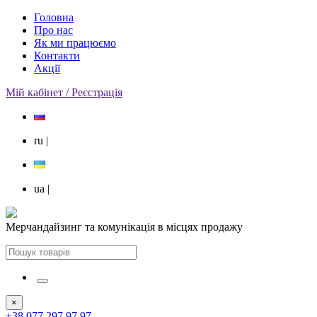
Головна
Про нас
Як ми працюємо
Контакти
Акції
Мій кабінет / Реєстрація
ru
|
ua
|
Мерчандайзинг та комунікація в місцях продажу
×
+38 077 297 97 97