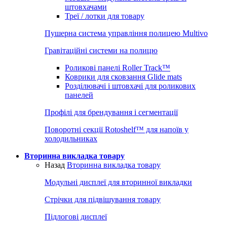
штовхачами
Треї / лотки для товару
Пушерна система управління полицею Multivo
Гравітаційні системи на полицю
Роликові панелі Roller Track™
Коврики для сковзання Glide mats
Розділювачі і штовхачі для роликових
панелей
Профілі для брендування і сегментації
Поворотні секції Rotoshelf™ для напоїв у
холодильниках
Вторинна викладка товару
Назад
Вторинна викладка товару
Модульні дисплеї для вторинної викладки
Стрічки для підвішування товару
Підлогові дисплеї