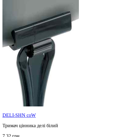
DELI-SHN coW
Тримач цінника делі білий
7,32 грн