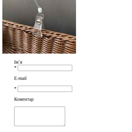
Ім`я
*
E-mail
*
Коментар