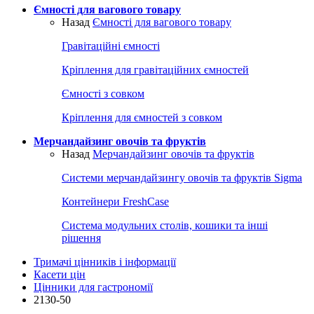
Ємності для вагового товару
Назад
Ємності для вагового товару
Гравітаційні ємності
Кріплення для гравітаційних ємностей
Ємності з совком
Кріплення для ємностей з совком
Мерчандайзинг овочів та фруктів
Назад
Мерчандайзинг овочів та фруктів
Системи мерчандайзингу овочів та фруктів Sigma
Контейнери FreshCase
Система модульних столів, кошики та інші
рішення
Тримачі цінників і інформації
Касети цін
Цінники для гастрономії
2130-50