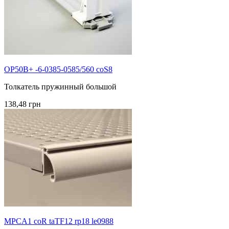
OP50B+ -6-0385-0585/560 coS8
Толкатель пружинный большой
138,48 грн
MPCA1 coR taTF12 rp18 le0988