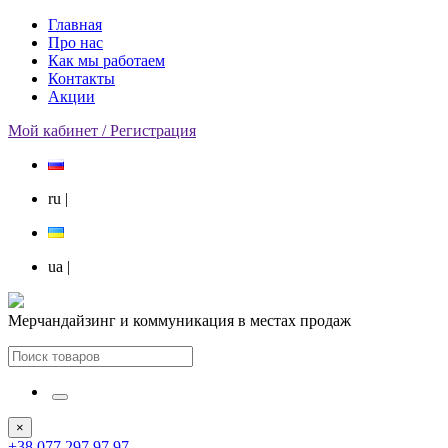
Главная
Про нас
Как мы работаем
Контакты
Акции
Мой кабинет / Регистрация
ru
|
ua
|
Мерчандайзинг и коммуникация в местах продаж
×
+38 077 297 97 97