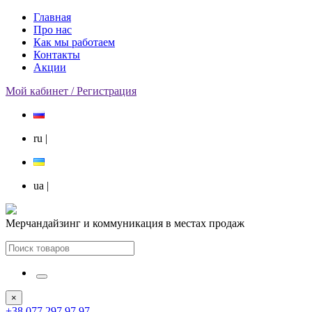
Главная
Про нас
Как мы работаем
Контакты
Акции
Мой кабинет / Регистрация
ru
|
ua
|
Мерчандайзинг и коммуникация в местах продаж
×
+38 077 297 97 97