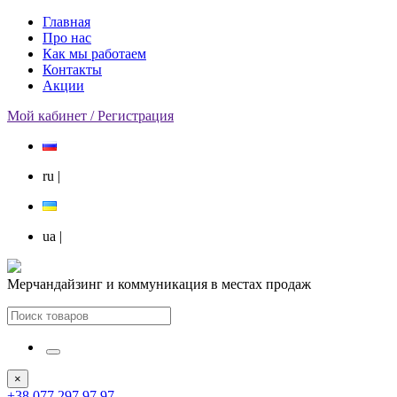
Главная
Про нас
Как мы работаем
Контакты
Акции
Мой кабинет / Регистрация
ru
|
ua
|
Мерчандайзинг и коммуникация в местах продаж
×
+38 077 297 97 97