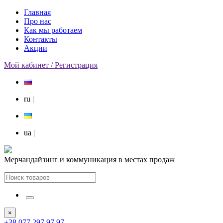
Главная
Про нас
Как мы работаем
Контакты
Акции
Мой кабинет / Регистрация
ru
|
ua
|
Мерчандайзинг и коммуникация в местах продаж
×
+38 077 297 97 97