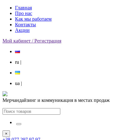
Главная
Про нас
Как мы работаем
Контакты
Акции
Мой кабинет / Регистрация
ru
|
ua
|
Мерчандайзинг и коммуникация в местах продаж
×
+38 077 297 97 97