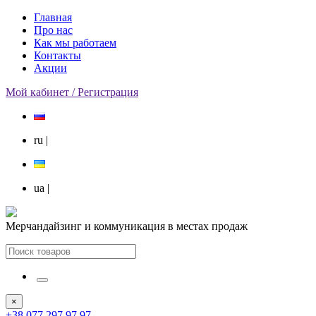
Главная
Про нас
Как мы работаем
Контакты
Акции
Мой кабинет / Регистрация
ru
|
ua
|
Мерчандайзинг и коммуникация в местах продаж
×
+38 077 297 97 97