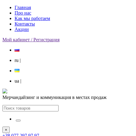
Главная
Про нас
Как мы работаем
Контакты
Акции
Мой кабинет / Регистрация
ru
|
ua
|
Мерчандайзинг и коммуникация в местах продаж
×
+38 077 297 97 97