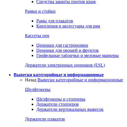
Средства защиты против краж
Рамки и стойки
Рамы для плакатов
Крепления и аксессуары для рам
Кассеты цен
Ценники для гастрономии
Ценники для овощей и фруктов
Грифельные таблички и меловые маркеры
Держатели электронных ценников (ESL)
Вывески категорийные и информационные
Назад
Вывески категорийные и информационные
Шелфтокеры
Шелфтокеры и стопперы
Держатели стопперов
Держатели вертикальных вывесок
Держатели плакатов