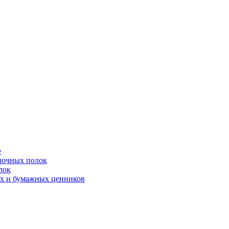
е
лочных полок
лок
ых и бумажных ценников