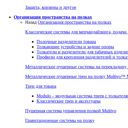
Защита, корзины и другое
Организация пространства на полках
Назад
Организация пространства на полках
Классические системы для мерчандайзинга, подачи
Полочные разделители товара
Толкающие устройства и задние опоры
Толкатели и разделители для табачных издели
Профили для крепления разделителей и толка
Металлические пушерные системы на перекладину
Металлические пушерные треи на полку Multivo™
Треи для товара
Modulo – модульная система треев с толкател
Классические треи и аксессуары
Пушерная система управления полкой Multivo
Гравитационные системы на полку