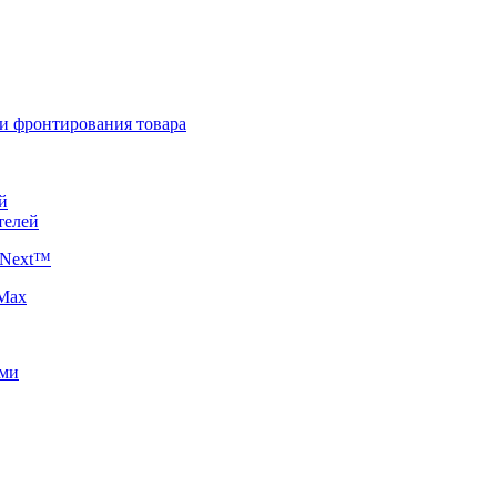
 и фронтирования товара
й
телей
 Next™
 Max
ями