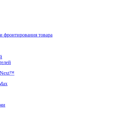
 и фронтирования товара
й
телей
 Next™
 Max
ями