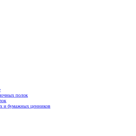
е
лочных полок
лок
ых и бумажных ценников