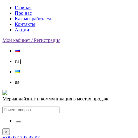
Главная
Про нас
Как мы работаем
Контакты
Акции
Мой кабинет / Регистрация
ru
|
ua
|
Мерчандайзинг и коммуникация в местах продаж
×
+38 077 297 97 97