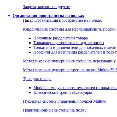
Защита, корзины и другое
Организация пространства на полках
Назад
Организация пространства на полках
Классические системы для мерчандайзинга, подачи
Полочные разделители товара
Толкающие устройства и задние опоры
Толкатели и разделители для табачных издели
Профили для крепления разделителей и толка
Металлические пушерные системы на перекладину
Металлические пушерные треи на полку Multivo™
Треи для товара
Modulo – модульная система треев с толкател
Классические треи и аксессуары
Пушерная система управления полкой Multivo
Гравитационные системы на полку