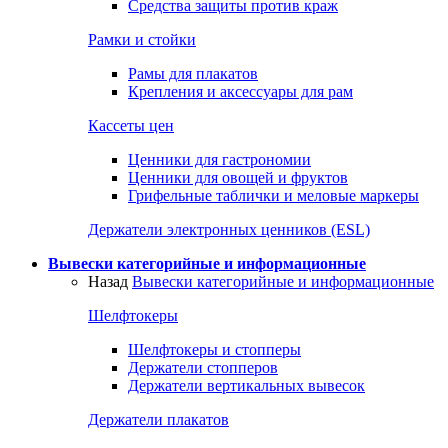
Средства защиты против краж
Рамки и стойки
Рамы для плакатов
Крепления и аксессуары для рам
Кассеты цен
Ценники для гастрономии
Ценники для овощей и фруктов
Грифельные таблички и меловые маркеры
Держатели электронных ценников (ESL)
Вывески категорийные и информационные
Назад
Вывески категорийные и информационные
Шелфтокеры
Шелфтокеры и стопперы
Держатели стопперов
Держатели вертикальных вывесок
Держатели плакатов