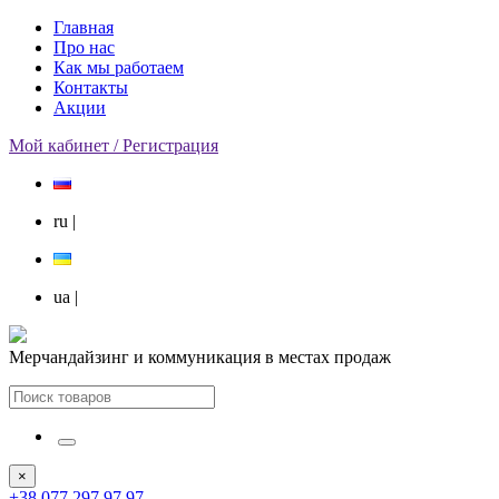
Главная
Про нас
Как мы работаем
Контакты
Акции
Мой кабинет / Регистрация
ru
|
ua
|
Мерчандайзинг и коммуникация в местах продаж
×
+38 077 297 97 97