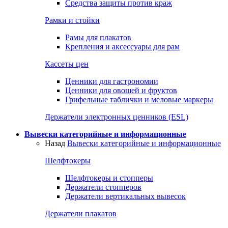
Средства защиты против краж
Рамки и стойки
Рамы для плакатов
Крепления и аксессуары для рам
Кассеты цен
Ценники для гастрономии
Ценники для овощей и фруктов
Грифельные таблички и меловые маркеры
Держатели электронных ценников (ESL)
Вывески категорийные и информационные
Назад
Вывески категорийные и информационные
Шелфтокеры
Шелфтокеры и стопперы
Держатели стопперов
Держатели вертикальных вывесок
Держатели плакатов