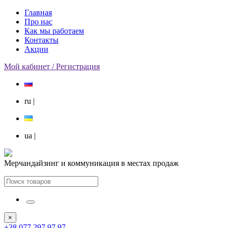
Главная
Про нас
Как мы работаем
Контакты
Акции
Мой кабинет / Регистрация
ru
|
ua
|
Мерчандайзинг и коммуникация в местах продаж
×
+38 077 297 97 97