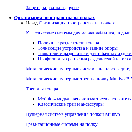
Защита, корзины и другое
Организация пространства на полках
Назад
Организация пространства на полках
Классические системы для мерчандайзинга, подачи
Полочные разделители товара
Толкающие устройства и задние опоры
Толкатели и разделители для табачных издели
Профили для крепления разделителей и толка
Металлические пушерные системы на перекладину
Металлические пушерные треи на полку Multivo™
Треи для товара
Modulo – модульная система треев с толкател
Классические треи и аксессуары
Пушерная система управления полкой Multivo
Гравитационные системы на полку