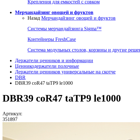
Крепления для емкостей с совком
Мерчандайзинг овощей и фруктов
Назад
Мерчандайзинг овощей и фруктов
Системы мерчандайзинга Sigma™
Контейнеры FreshCase
Система модульных столов, корзины и другие реше
Держатели ценников и информации
Ценникодержатели полочные
Держатели ценников универсальные на скотче
DBR
DBR39 coR47 taTP9 le1000
DBR39 coR47 taTP9 le1000
Артикул:
351897