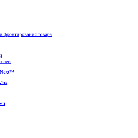
 и фронтирования товара
й
телей
 Next™
 Max
ями