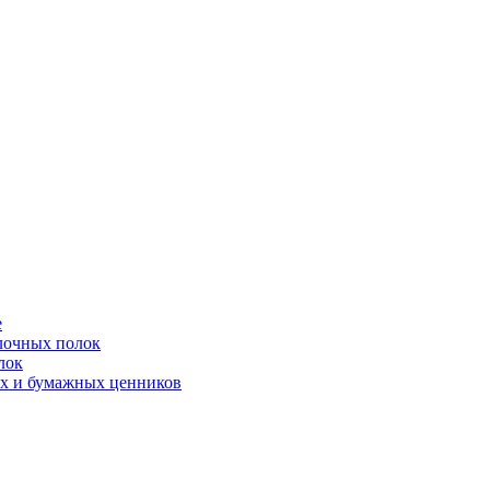
е
лочных полок
лок
ых и бумажных ценников